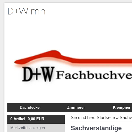
Dachdecker
Zimmerer
Klempner
Fachbuch
Fachbuch
Fachbuch
Sie sind hier:
Startseite
»
Sachv
0
Artikel,
0,00
EUR
Ausbildung
Ausbildung
Ausbildung
Sachverständige
Merkzettel anzeigen